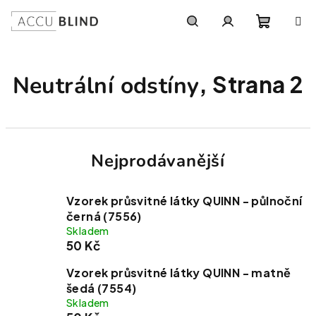
Přejít na obsah
Nákupní
Hledat
Přihlášení
, Strana 2
Neutrální odstíny
Nejprodávanější
Vzorek průsvitné látky QUINN - půlnoční
černá (7556)
Skladem
50 Kč
Vzorek průsvitné látky QUINN - matně
šedá (7554)
Skladem