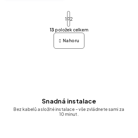
Stránkování
1
2
13
položek celkem
Ovládací prvky výpisu
Nahoru
Snadná instalace
Bez kabelů a složité instalace – vše zvládnete sami za
10 minut.