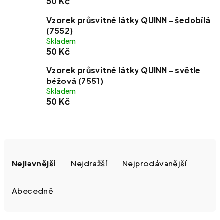
50 Kč
Vzorek průsvitné látky QUINN - šedobílá
(7552)
Skladem
50 Kč
Vzorek průsvitné látky QUINN - světle
béžová (7551)
Skladem
50 Kč
Řazení produktů
Nejlevnější
Nejdražší
Nejprodávanější
Abecedně