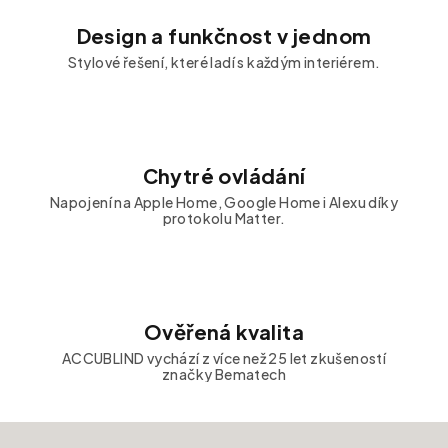
Design a funkčnost v jednom
Stylové řešení, které ladí s každým interiérem.
Chytré ovládání
Napojení na Apple Home, Google Home i Alexu díky
protokolu Matter.
Ověřená kvalita
ACCUBLIND vychází z více než 25 let zkušeností
značky Bematech
Zápatí