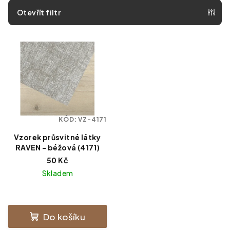
Otevřít filtr
Výpis produktů
KÓD:
VZ-4171
Vzorek průsvitné látky
RAVEN - béžová (4171)
50 Kč
Skladem
Do košíku