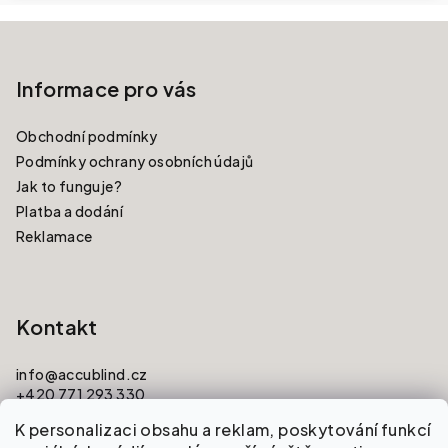
Zápatí
Informace pro vás
Obchodní podmínky
Podmínky ochrany osobních údajů
Jak to funguje?
Platba a dodání
Reklamace
Kontakt
info
@
accublind.cz
+420 771 293 330
K personalizaci obsahu a reklam, poskytování funkcí