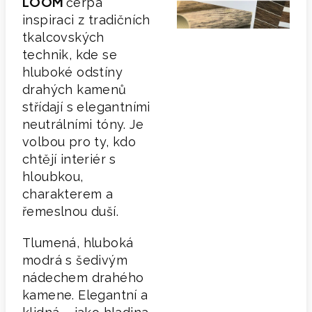
LOOM
čerpá
inspiraci z tradičních
tkalcovských
technik, kde se
hluboké odstíny
drahých kamenů
střídají s elegantními
neutrálními tóny. Je
volbou pro ty, kdo
chtějí interiér s
hloubkou,
charakterem a
řemeslnou duší.
Tlumená, hluboká
modrá s šedivým
nádechem drahého
kamene. Elegantní a