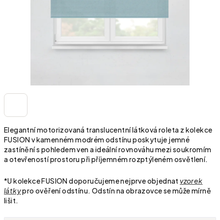
Elegantní motorizovaná translucentní látková roleta z kolekce
FUSION v kamenném modrém odstínu poskytuje jemné
zastínění s pohledem ven a ideální rovnováhu mezi soukromím
a otevřeností prostoru při příjemném rozptýleném osvětlení.
*U kolekce FUSION doporučujeme nejprve objednat
vzorek
látky
pro ověření odstínu. Odstín na obrazovce se může mírně
lišit.