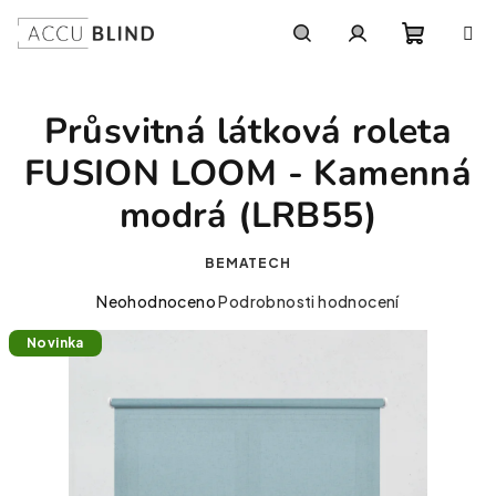
Přejít na obsah
Nákupní
Hledat
Přihlášení
Průsvitná látková roleta
FUSION LOOM - Kamenná
modrá (LRB55)
BEMATECH
Průměrné hodnocení produktu je 0,0 z 5 hvězdiček.
Neohodnoceno
Podrobnosti hodnocení
Novinka