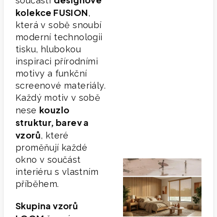
součástí
kolekce FUSION
,
která v sobě snoubí
moderní technologii
tisku, hlubokou
inspiraci přírodními
motivy a funkční
screenové materiály.
Každý motiv v sobě
kouzlo
nese
struktur, barev a
vzorů
, které
proměňují každé
okno v součást
interiéru s vlastním
příběhem.
Skupina vzorů