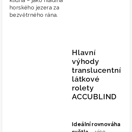
klidná – jako hladina
horského jezera za
bezvětrného rána.
Hlavní
výhody
translucentní
látkové
rolety
ACCUBLIND
Ideální rovnováha
světla
– více