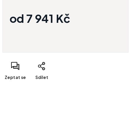
od
7 941 Kč
Měrná cena:
Zeptat se
Sdílet