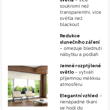
soukromí než
transparentní, více
světla než
blackout
Redukce
slunečního záření
– omezuje blednutí
nábytku a podlah
Jemné rozptýlené
světlo
– vytváří
příjemnou měkkou
atmosféru
Elegantní vzhled
–
nenápadné tkaní
se hodí do