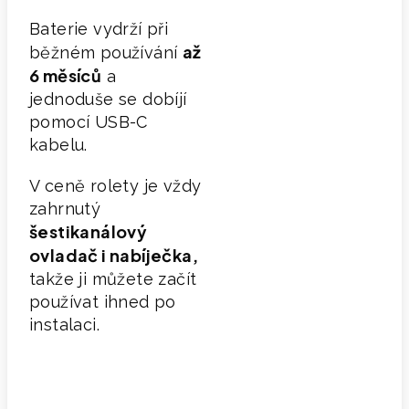
Baterie vydrží při
až
běžném používání
6 měsíců
a
jednoduše se dobíjí
pomocí USB-C
kabelu.
V ceně rolety je vždy
zahrnutý
šestikanálový
ovladač
i nabíječka,
takže ji můžete začít
používat ihned po
instalaci.