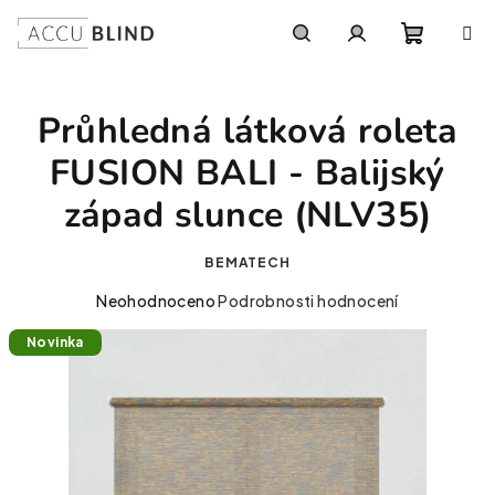
Přejít na obsah
Nákupní
Hledat
Přihlášení
Průhledná látková roleta
FUSION BALI - Balijský
západ slunce (NLV35)
BEMATECH
Průměrné hodnocení produktu je 0,0 z 5 hvězdiček.
Neohodnoceno
Podrobnosti hodnocení
Novinka