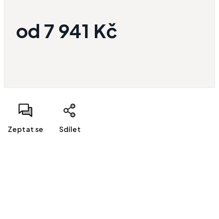
od
7 941 Kč
Měrná cena:
Zeptat se
Sdílet