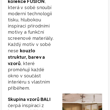
kolekce FUSION
,
která v sobě snoubí
moderní technologii
tisku, hlubokou
inspiraci přírodními
motivy a funkční
screenové materiály.
Každý motiv v sobě
kouzlo
nese
struktur, barev a
vzorů
, které
proměňují každé
okno v součást
interiéru s vlastním
příběhem.
Skupina vzorů BALI
čerpá inspiraci z