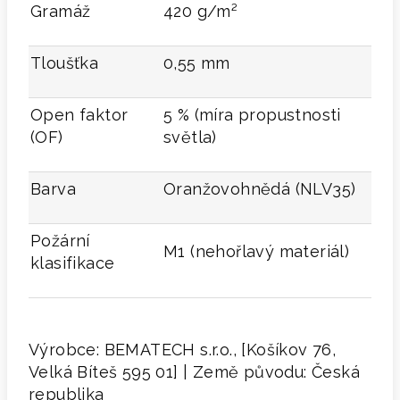
Gramáž
420 g/m²
Tloušťka
0,55 mm
Open faktor
5 % (míra propustnosti
(OF)
světla)
Barva
Oranžovohnědá (NLV35)
Požární
M1 (nehořlavý materiál)
klasifikace
Výrobce: BEMATECH s.r.o., [Košíkov 76,
Velká Bíteš 595 01] | Země původu: Česká
republika