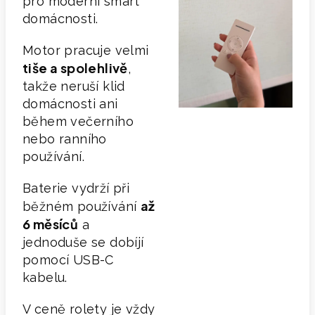
pro moderní smart
domácnosti.
Motor pracuje velmi
tiše a spolehlivě
,
takže neruší klid
domácnosti ani
během večerního
nebo ranního
používání.
Baterie vydrží při
až
běžném používání
6 měsíců
a
jednoduše se dobíjí
pomocí USB-C
kabelu.
V ceně rolety je vždy