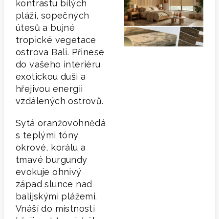
kontrastu bílých
pláží, sopečných
útesů a bujné
tropické vegetace
ostrova Bali. Přinese
do vašeho interiéru
exotickou duši a
hřejivou energii
vzdálených ostrovů.
Sytá oranžovohnědá
s teplými tóny
okrové, korálu a
tmavé burgundy
evokuje ohnivý
západ slunce nad
balijskými plážemi.
Vnáší do místnosti