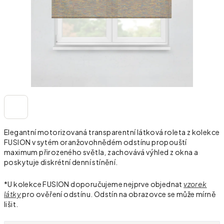
Elegantní motorizovaná transparentní látková roleta z kolekce
FUSION v sytém oranžovohnědém odstínu propouští
maximum přirozeného světla, zachovává výhled z okna a
poskytuje diskrétní denní stínění.
*U kolekce FUSION doporučujeme nejprve objednat
vzorek
látky
pro ověření odstínu. Odstín na obrazovce se může mírně
lišit.