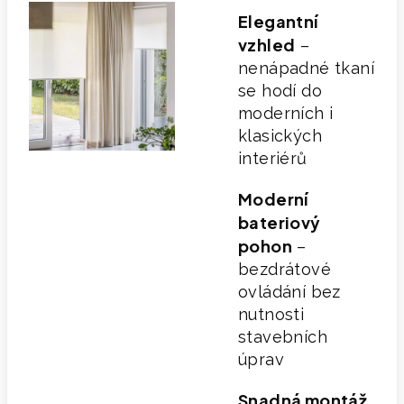
Elegantní
vzhled
–
nenápadné tkaní
se hodí do
moderních i
klasických
interiérů
Moderní
bateriový
pohon
–
bezdrátové
ovládání bez
nutnosti
stavebních
úprav
Snadná montáž