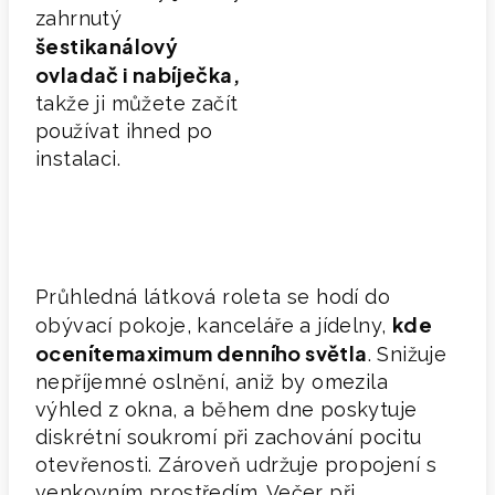
zahrnutý
šestikanálový
ovladač
i nabíječka
,
takže ji můžete začít
používat ihned po
instalaci.
Průhledná látková roleta se hodí do
kde
obývací pokoje, kanceláře a jídelny,
oceníte
maximum denního světla
. Snižuje
nepříjemné oslnění, aniž by omezila
výhled z okna, a během dne poskytuje
diskrétní soukromí při zachování pocitu
otevřenosti. Zároveň udržuje propojení s
venkovním prostředím. Večer při