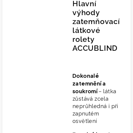
Hlavní
výhody
zatemňovací
látkové
rolety
ACCUBLIND
Dokonalé
zatemnění a
soukromí
– látka
zůstává zcela
neprůhledná i při
zapnutém
osvětlení