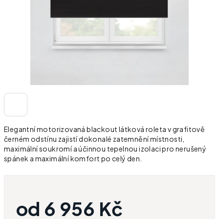
Elegantní motorizovaná blackout látková roleta v grafitově
černém odstínu zajistí dokonalé zatemnění místnosti,
maximální soukromí a účinnou tepelnou izolaci pro nerušený
spánek a maximální komfort po celý den.
od
6 956 Kč