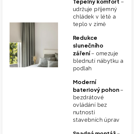
Tepelný komfort
–
udržuje příjemný
chládek v létě a
teplo v zimě
Redukce
slunečního
záření
– omezuje
blednutí nábytku a
podlah
Moderní
bateriový pohon
–
bezdrátové
ovládání bez
nutnosti
stavebních úprav
Snadná montáž
–