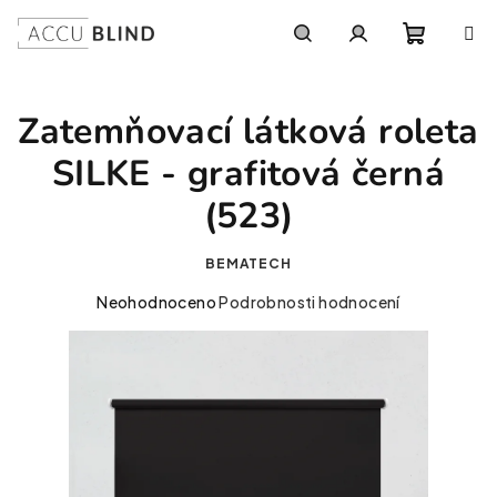
Přejít na obsah
Nákupní
Hledat
Přihlášení
Zatemňovací látková roleta
SILKE - grafitová černá
(523)
BEMATECH
Průměrné hodnocení produktu je 0,0 z 5 hvězdiček.
Neohodnoceno
Podrobnosti hodnocení