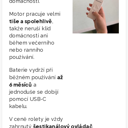
domácnosti.
Motor pracuje velmi
tiše a spolehlivě
,
takže neruší klid
domácnosti ani
během večerního
nebo ranního
používání.
Baterie vydrží při
až
běžném používání
6 měsíců
a
jednoduše se dobíjí
pomocí USB-C
kabelu.
V ceně rolety je vždy
šestikanálový
ovládač
zahrnutý