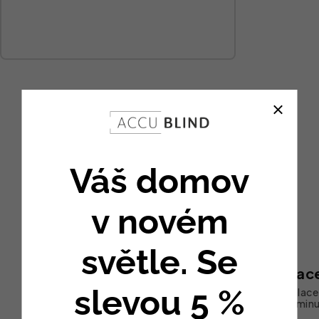
Váš domov
v novém
světle. Se
Snadná instalac
slevou 5 %
Bez kabelů a složité instalace
zvládnete sami za 10 minu