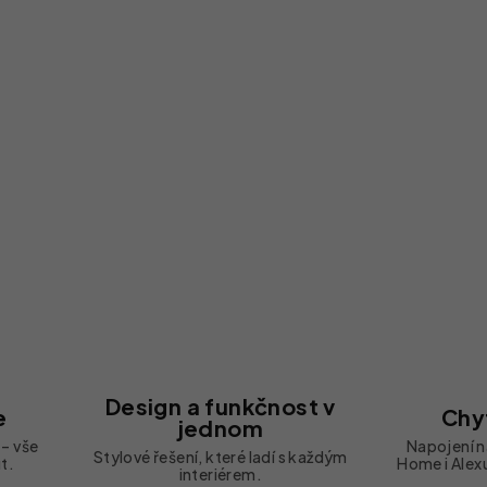
Design a funkčnost v
e
Chy
jednom
 – vše
Napojení 
Stylové řešení, které ladí s každým
t.
Home i Alex
interiérem.