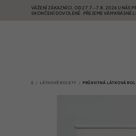
Přejít na obsah
VÁŽENÍ ZÁKAZNÍCI, OD 27.7.-7.8. 2026 U NÁ
SKONČENÍ DOVOLENÉ. PŘEJEME VÁM KRÁSNÉ L
/
LÁTKOVÉ ROLETY
/
PRŮSVITNÁ LÁTKOVÁ ROLE
DOMŮ