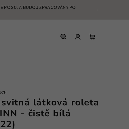
ATÉ PO 20.7. BUDOU ZPRACOVÁNY PO
Hledat
Přihlášení
Nákupní koší
ECH
svitná látková roleta
NN - čistě bílá
022)