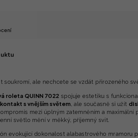
cení
duktu
t soukromí, ale nechcete se vzdát přirozeného sv
vá roleta QUINN 7022
spojuje estetiku s funkciona
kontakt s vnějším světem
dis
, ale současně si užít
 kompromis mezi úplným zatemněním a maximální pr
denní světlo mění v měkký, příjemný svit.
ý tón evokující dokonalost alabastrového mramoru