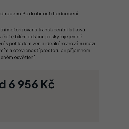
né hodnocení produktu je 0,0 z 5 hvězdiček.
dnoceno
Podrobnosti hodnocení
tní motorizovaná translucentní látková
 v čistě bílém odstínu poskytuje jemné
ění s pohledem ven a ideální rovnováhu mezi
mím a otevřeností prostoru při příjemném
leném osvětlení.
od
6 956 Kč
ěrná cena: