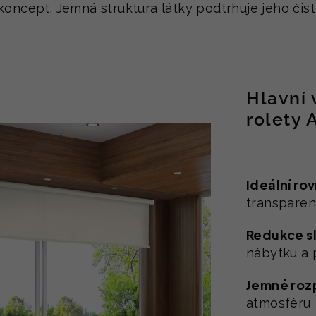
koncept. Jemná struktura látky podtrhuje jeho čist
Hlavní 
rolety
Ideální ro
transparent
Redukce sl
nábytku a 
Jemné roz
atmosféru