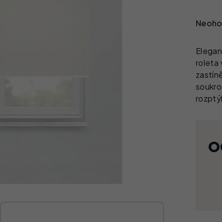
Průměr
Neoho
Elegan
roleta
zastín
soukro
rozptý
M