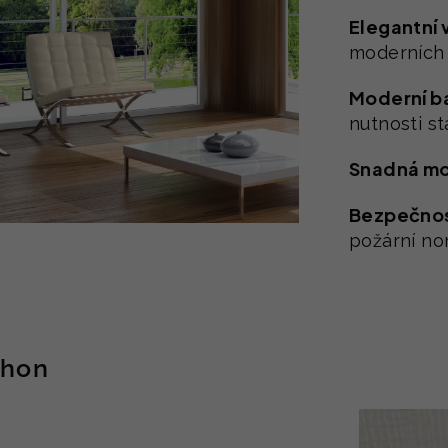
Elegantní 
moderních i
Moderní b
nutnosti s
Snadná m
Bezpečnost
požární no
ohon