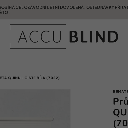
S PROBÍHÁ CELOZÁVODNÍ LETNÍ DOVOLENÁ. OBJEDNÁVKY PŘIJ
ÉTO.
TA QUINN - ČISTĚ BÍLÁ (7022)
BEMAT
Prů
QUI
(7