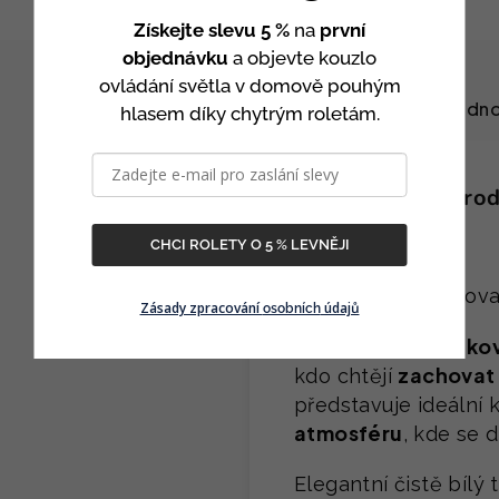
Získejte slevu 5 %
na
první
objednávku
a objevte kouzlo
ovládání světla v domově pouhým
Popis
Hodno
hlasem díky chytrým roletám.
Detailní popis pro
CHCI ROLETY O 5 % LEVNĚJI
Potřebujete zachova
Zásady zpracování
údajů
osobních
Translucentní látko
zachovat 
kdo chtějí
představuje ideální
atmosféru
, kde se 
Elegantní čistě bíl