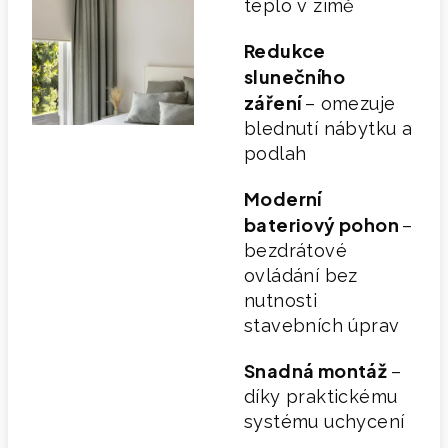
teplo v zimě
Redukce
slunečního
záření
– omezuje
blednutí nábytku a
podlah
Moderní
bateriový pohon
–
bezdrátové
ovládání bez
nutnosti
stavebních úprav
Snadná montáž
–
díky praktickému
systému uchycení