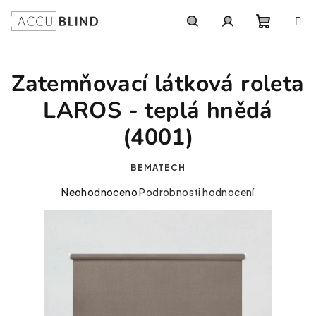
Přejít na obsah
Nákupní
Hledat
Přihlášení
Zatemňovací látková roleta
LAROS - teplá hnědá
(4001)
BEMATECH
Průměrné hodnocení produktu je 0,0 z 5 hvězdiček.
Neohodnoceno
Podrobnosti hodnocení