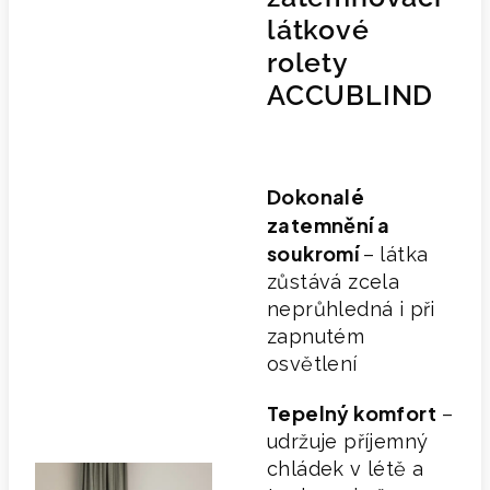
látkové
rolety
ACCUBLIND
Dokonalé
zatemnění a
soukromí
– látka
zůstává zcela
neprůhledná i při
zapnutém
osvětlení
Tepelný komfort
–
udržuje příjemný
chládek v létě a