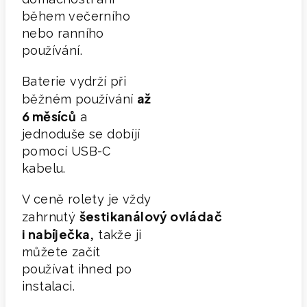
během večerního
nebo ranního
používání.
Baterie vydrží při
až
běžném používání
6 měsíců
a
jednoduše se dobíjí
pomocí USB-C
kabelu.
V ceně rolety je vždy
šestikanálový
ovládač
zahrnutý
i nabíječka,
takže ji
můžete začít
používat ihned po
instalaci.