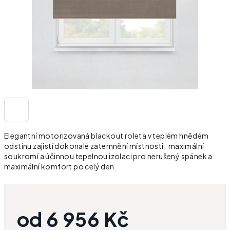
Elegantní motorizovaná blackout roleta v teplém hnědém
odstínu zajistí dokonalé zatemnění místnosti, maximální
soukromí a účinnou tepelnou izolaci pro nerušený spánek a
maximální komfort po celý den.
od
6 956 Kč