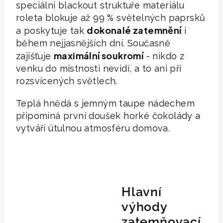
speciální blackout struktuře materiálu
roleta blokuje až 99 % světelných paprsků
dokonalé zatemněn
í
a poskytuje tak
i
během nejjasnějších dní. Současně
maximální soukromí
zajišťuje
- nikdo z
venku do místnosti nevidí, a to ani při
rozsvícených světlech.
Teplá hnědá s jemným taupe nádechem
připomíná první doušek horké čokolády a
vytváří útulnou atmosféru domova.
Hlavní
výhody
zatemňovací