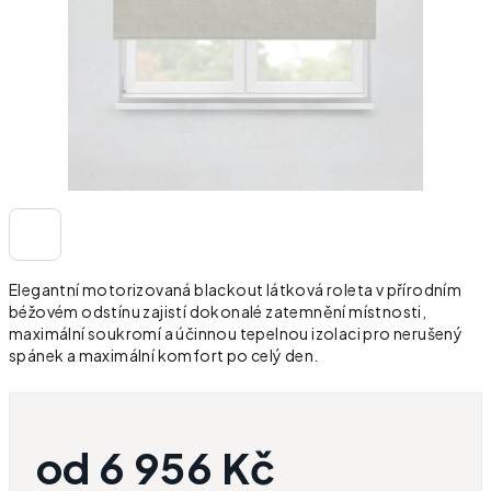
Elegantní motorizovaná blackout látková roleta v přírodním
béžovém odstínu zajistí dokonalé zatemnění místnosti,
maximální soukromí a účinnou tepelnou izolaci pro nerušený
spánek a maximální komfort po celý den.
od
6 956 Kč