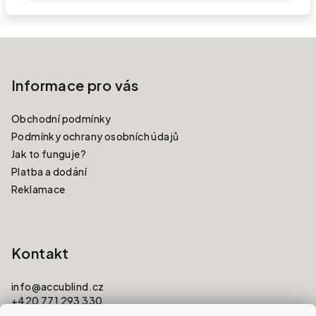
Zápatí
Informace pro vás
Obchodní podmínky
Podmínky ochrany osobních údajů
Jak to funguje?
Platba a dodání
Reklamace
Kontakt
info
@
accublind.cz
+420 771 293 330