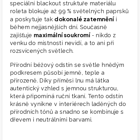
speciální blackout struktuře materiálu
roleta blokuje až 99 % světelných paprsků
dokonalé zatemněn
í
a poskytuje tak
i
během nejjasnějších dní. Současně
maximální soukromí
zajišťuje
- nikdo z
venku do místnosti nevidí, a to ani při
rozsvícených světlech.
Přírodní béžový odstín se světle hnědým
podkresem působí jemně, teple a
přirozeně. Díky příměsi lnu má látka
autentický vzhled s jemnou strukturou,
která připomíná ruční tkaní. Tento odstín
krásně vynikne v interiérech laděných do
přírodních tónů a snadno se kombinuje s
dřevem i neutrálními barvami.