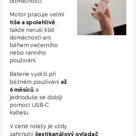
domácnosti.
Motor pracuje velmi
tiše a spolehlivě
,
takže neruší klid
domácnosti ani
během večerního
nebo ranního
používání.
Baterie vydrží při
až
běžném používání
6 měsíců
a
jednoduše se dobíjí
pomocí USB-C
kabelu.
V ceně rolety je vždy
šestikanálový
ovladač
zahrnutý