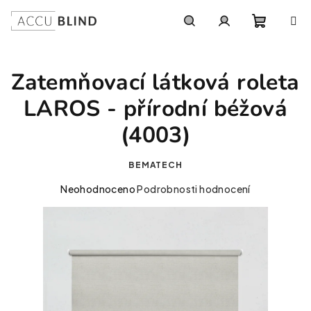
Přejít na obsah
Nákupní
Hledat
Přihlášení
Zatemňovací látková roleta
LAROS - přírodní béžová
(4003)
BEMATECH
Průměrné hodnocení produktu je 0,0 z 5 hvězdiček.
Neohodnoceno
Podrobnosti hodnocení