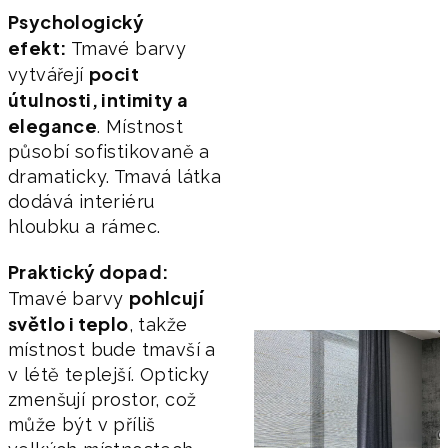
Psychologický
efekt:
Tmavé barvy
pocit
vytvářejí
útulnosti, intimity a
elegance
. Místnost
působí sofistikovaně a
dramaticky. Tmavá látka
dodává interiéru
hloubku a rámec.
Praktický dopad:
pohlcují
Tmavé barvy
světlo i teplo
, takže
místnost bude tmavší a
v létě teplejší. Opticky
zmenšují prostor, což
může být v příliš