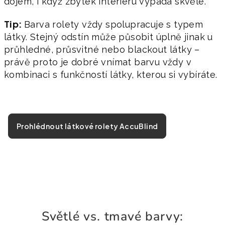
dojem, i když zbytek interiéru vypadá skvěle.
Tip:
Barva rolety vždy spolupracuje s typem
látky. Stejný odstín může působit úplně jinak u
průhledné, průsvitné nebo blackout látky –
právě proto je dobré vnímat barvu vždy v
kombinaci s funkčností látky, kterou si vybíráte.
Prohlédnout látkové rolety AccuBlind
Světlé vs. tmavé barvy: