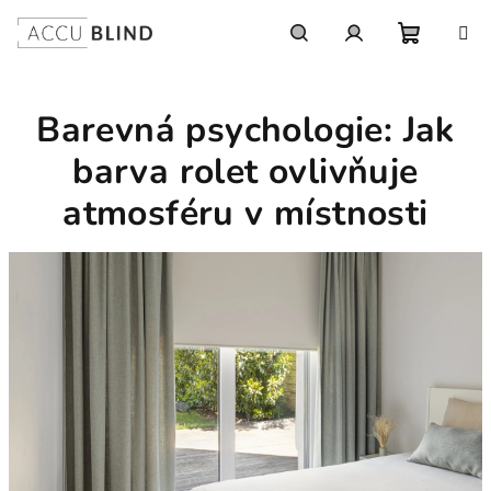
Přejít na obsah
Nákupní
Hledat
Přihlášení
Barevná psychologie: Jak
barva rolet ovlivňuje
atmosféru v místnosti