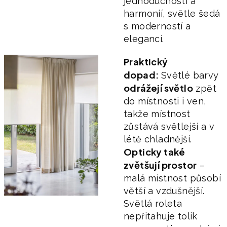
jednoduchostí a
harmonií, světle šedá
s moderností a
elegancí.
Praktický
dopad:
Světlé barvy
odrážejí světlo
zpět
do místnosti i ven,
takže místnost
zůstává světlejší a v
létě chladnější.
Opticky také
zvětšují prostor
–
malá místnost působí
větší a vzdušnější.
Světlá roleta
nepřitahuje tolik