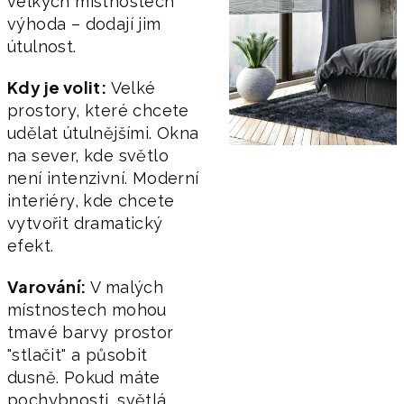
velkých místnostech
výhoda – dodají jim
útulnost.
Kdy je volit:
Velké
prostory, které chcete
udělat útulnějšími. Okna
na sever, kde světlo
není intenzivní. Moderní
interiéry, kde chcete
vytvořit dramatický
efekt.
Varování:
V malých
místnostech mohou
tmavé barvy prostor
"stlačit" a působit
dusně. Pokud máte
pochybnosti, světlá