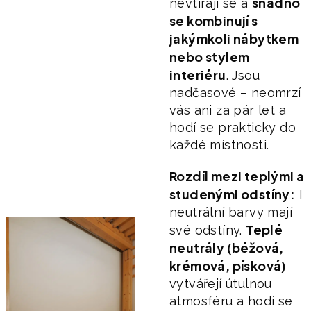
snadno
nevtírají se a
se kombinují s
jakýmkoli nábytkem
nebo stylem
interiéru
. Jsou
nadčasové – neomrzí
vás ani za pár let a
hodí se prakticky do
každé místnosti.
Rozdíl mezi teplými a
studenými odstíny:
I
neutrální barvy mají
Teplé
své odstíny.
neutrály (béžová,
krémová, písková)
vytvářejí útulnou
atmosféru a hodí se