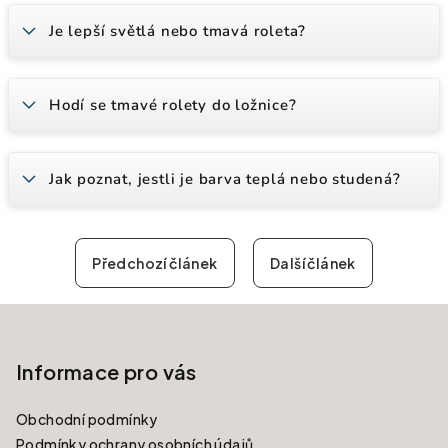
Je lepší světlá nebo tmavá roleta?
Hodí se tmavé rolety do ložnice?
Jak poznat, jestli je barva teplá nebo studená?
Předchozí článek
Další článek
Zápatí
Informace pro vás
Obchodní podmínky
Podmínky ochrany osobních údajů