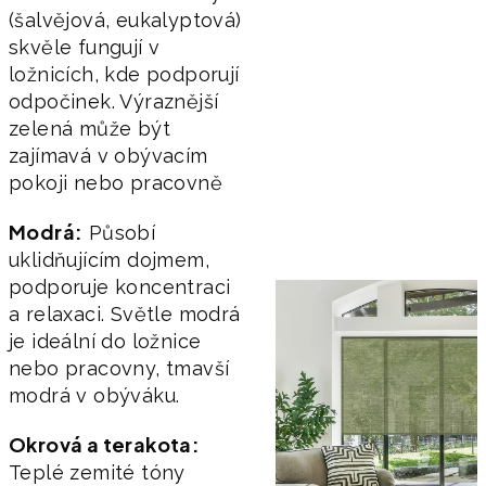
(šalvějová, eukalyptová)
skvěle fungují v
ložnicích, kde podporují
odpočinek. Výraznější
zelená může být
zajímavá v obývacím
pokoji nebo pracovně
Modrá:
Působí
uklidňujícím dojmem,
podporuje koncentraci
a relaxaci. Světle modrá
je ideální do ložnice
nebo pracovny, tmavší
modrá v obýváku.
Okrová a terakota:
Teplé zemité tóny