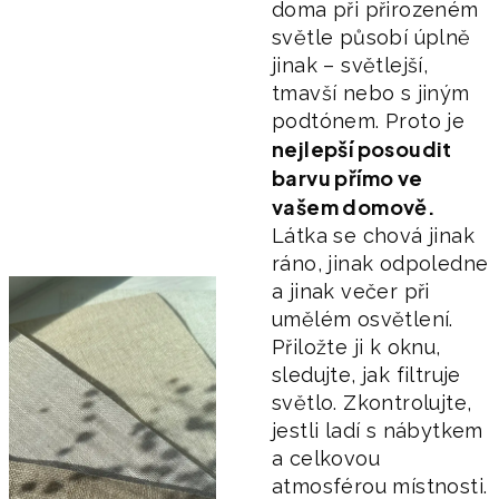
doma při přirozeném
světle působí úplně
jinak – světlejší,
tmavší nebo s jiným
podtónem. Proto je
nejlepší posoudit
barvu přímo ve
vašem domově.
Látka se chová jinak
ráno, jinak odpoledne
a jinak večer při
umělém osvětlení.
Přiložte ji k oknu,
sledujte, jak filtruje
světlo. Zkontrolujte,
jestli ladí s nábytkem
a celkovou
atmosférou místnosti.